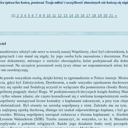
tóra śpiewa bez końca,
ponieważ Twoja miłość i szczęśliwość zbawionych nie kończą się nigd
[1]
2
3
4
5
6
7
8
9
10
11
12
13
14
15
16
17
18
19
20
21
»
ciel
azurkiewicz włożył całe serce w rozwój naszej Wspólnoty, choć był człowiekiem, k
gnięciach i nie starał się nigdy, by jego osoba była zauważona i doceniona. Po
dowe dokumenty, mówiące o wielości obowiązków, które podejmował dla dobra
 pracował. Na szczęście pozostawił swój żywy obraz we wspomnieniach sióstr, któ
e mu zawdzięczają.
On przede wszystkim osobą, dzięki której to zgromadzenie w Polsce istnieje. Moż
ycia, gdyż był Założycielem, Dyrektorem, a nade wszystko opiekunem duchowy
szy się opieki nad Sodalicją uczynił to wyłącznie dla pomnożenia chwały Bożej
spólnotę pragnęły służyć Bogu. W podejmowanych decyzjach ksiądz Andrzej Maz
 tylko własne zdanie, ale często konsultował się z wieloma kompetentnymi osob
 wspólnoty nawiązywał liczne kontakty z kapłanami zakonnymi, a przy tym chętn
 doświadczeń. Był otwarty na szeroką współpracę z nimi. Zależało mu na tym,
k najlepszą opiekę duchową, dlatego też szukał odpowiedniego kapłana, i był g
nowisko. Bliższą współpracę nawiązał zwłaszcza z dwoma kapłanami: o. Józefe
. Leonem Walaszkiem (SDB). Trzeba zaznaczyć, że wszystko, co ks. A. Mazurki
ypływało z pobudek religijnych. Każde jego działanie brało swój początek 