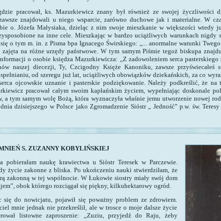
gdzie pracował, ks. Mazurkiewicz znany był również ze swojej życzliwości dl
zawsze znajdowali u niego wsparcie, zarówno duchowe jak i materialne. W cz
ebie o. Józefa Małysiaka, dzieląc z nim swoje mieszkanie w większości wtedy ju
zysposobione na inne cele. Mieszkając w bardzo uciążliwych warunkach nigdy si
ię o tym m. in. z Pisma bpa Ignacego Świrskiego: „... anormalne warunki Twego
a zajęta na różne urzędy państwowe. W tym samym Piśmie tegoż biskupa znajd
 informacji o osobie księdza Mazurkiewicza: „Z zadowoleniem serca pasterskiego 
nów naszej diecezji, Ty, Czcigodny Księże Kanoniku, zawsze przyświecałeś s
 spełnianiu, od szeregu już lat, uciążliwych obowiązków dziekańskich, za co wyra
erca ojcowskie uznanie i pasterskie podziękowanie. Należy podkreślić, że na 
rkiewicz pracował całym swoim kapłańskim życiem, wypełniając doskonale pol
, a tym samym wolę Bożą, która wyznaczyła właśnie jemu utworzenie nowej ro
o dnia dzisiejszego w Polsce jako Zgromadzenie Sióstr „ Jedność” p.w. św. Teresy
MNIEŃ S. ZUZANNY KOBYLIŃSKIEJ
ta pobierałam naukę krawiectwa u Sióstr Teresek w Parczewie.
y życie zakonne z bliska. Po ukończeniu nauki stwierdziłam, że
trą zakonną w tej wspólnocie. W Łukowie siostry miały swój dom
em”, obok którego rozciągał się piękny, kilkuhektarowy ogród.
c się do nowicjatu, pojawił się poważny problem ze zdrowiem.
iel mnie jednak nie przekreślił, ale w trosce o moje dalsze życie
erował listowne zaproszenie: „Zuziu, przyjedź do Raju, żeby