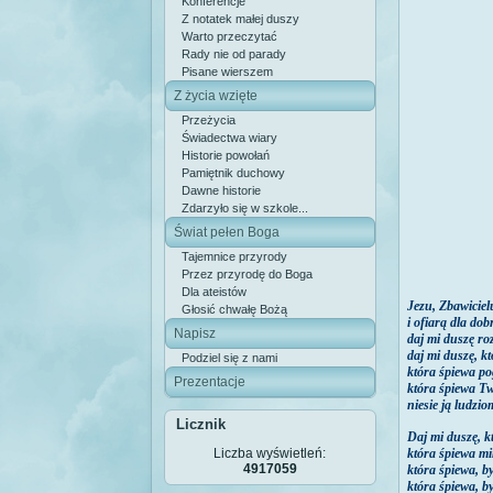
Konferencje
Z notatek małej duszy
Warto przeczytać
Rady nie od parady
Pisane wierszem
Z życia wzięte
Przeżycia
Świadectwa wiary
Historie powołań
Pamiętnik duchowy
Dawne historie
Zdarzyło się w szkole...
Świat pełen Boga
Tajemnice przyrody
Przez przyrodę do Boga
Dla ateistów
Jezu, Zbawiciel
Głosić chwałę Bożą
i ofiarą dla dob
Napisz
daj mi duszę roz
daj mi duszę, kt
Podziel się z nami
która śpiewa po
Prezentacje
która śpiewa T
niesie ją ludzio
Licznik
Daj mi duszę, k
Liczba wyświetleń:
która śpiewa m
4917059
która śpiewa, b
która śpiewa, b