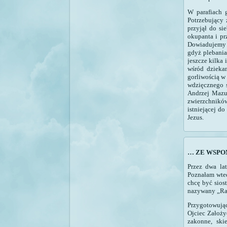
W parafiach 
Potrzebujący 
przyjął do si
okupanta i pr
Dowiadujemy s
gdyż plebani
jeszcze kilka
wśród dzieka
gorliwością w
wdzięcznego s
Andrzej Mazu
zwierzchników
istniejącej d
Jezus.
… ZE WSPO
Przez dwa la
Poznałam wted
chcę być sios
nazywany „Raj
Przygotowują
Ojciec Założyc
zakonne, ski