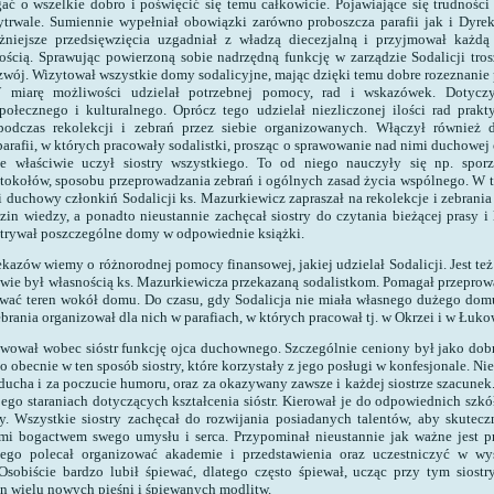
egać o wszelkie dobro i poświęcić się temu całkowicie. Pojawiające się trudnośc
trwale. Sumiennie wypełniał obowiązki zarówno proboszcza parafii jak i Dyrekt
żniejsze przedsięwzięcia uzgadniał z władzą diecezjalną i przyjmował każdą 
ością. Sprawując powierzoną sobie nadrzędną funkcję w zarządzie Sodalicji trosz
zwój. Wizytował wszystkie domy sodalicyjne, mając dzięki temu dobre rozeznanie 
 miarę możliwości udzielał potrzebnej pomocy, rad i wskazówek. Dotycz
ołecznego i kulturalnego. Oprócz tego udzielał niezliczonej ilości rad prakt
podczas rekolekcji i zebrań przez siebie organizowanych. Włączył również 
arafii, w których pracowały sodalistki, prosząc o sprawowanie nad nimi duchowej
że właściwie uczył siostry wszystkiego. To od niego nauczyły się np. sporz
tokołów, sposobu przeprowadzania zebrań i ogólnych zasad życia wspólnego. W t
i duchowy członkiń Sodalicji ks. Mazurkiewicz zapraszał na rekolekcje i zebrani
in wiedzy, a ponadto nieustannie zachęcał siostry do czytania bieżącej prasy i 
trywał poszczególne domy w odpowiednie książki.
kazów wiemy o różnorodnej pomocy finansowej, jakiej udzielał Sodalicji. Jest też
ie był własnością ks. Mazurkiewicza przekazaną sodalistkom. Pomagał przepro
wać teren wokół domu. Do czasu, gdy Sodalicja nie miała własnego dużego dom
ebrania organizował dla nich w parafiach, w których pracował tj. w Okrzei i w Łuko
awował wobec sióstr funkcję ojca duchownego. Szczególnie ceniony był jako dob
obecnie w ten sposób siostry, które korzystały z jego posługi w konfesjonale. N
ducha i za poczucie humoru, oraz za okazywany zawsze i każdej siostrze szacunek.
ego staraniach dotyczących kształcenia sióstr. Kierował je do odpowiednich szkół
y. Wszystkie siostry zachęcał do rozwijania posiadanych talentów, aby skutecz
źmi bogactwem swego umysłu i serca. Przypominał nieustannie jak ważne jest 
atego polecał organizować akademie i przedstawienia oraz uczestniczyć w wy
 Osobiście bardzo lubił śpiewać, dlatego często śpiewał, ucząc przy tym siostry
an wielu nowych pieśni i śpiewanych modlitw.