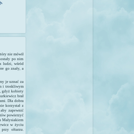
y.
tóry nie mówił
zostały po nim
 ludzi, wśród
re go znały, a
emy je uznać za
m i troskliwym
, gdyż kobiety
urkiewicz brał
ami. Dla dobra
ie korzystał z
 aby zapewnić
otów powierzyć
m Małysiakiem
ewicz w życiu
przy ołtarzu.