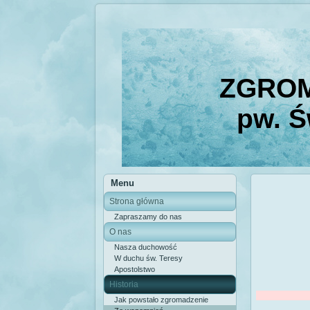
ZGROM
pw. Ś
Menu
Strona główna
Zapraszamy do nas
O nas
Nasza duchowość
W duchu św. Teresy
Apostolstwo
Historia
Jak powstało zgromadzenie