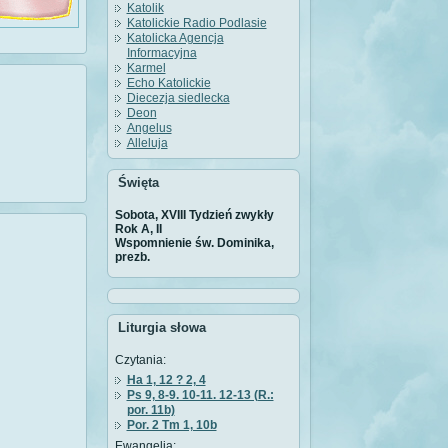
Katolik
Katolickie Radio Podlasie
Katolicka Agencja
Informacyjna
Karmel
Echo Katolickie
Diecezja siedlecka
Deon
Angelus
Alleluja
Święta
Sobota, XVIII Tydzień zwykły
Rok A, II
Wspomnienie św. Dominika,
prezb.
Liturgia słowa
Czytania:
Ha 1, 12 ? 2, 4
Ps 9, 8-9. 10-11. 12-13 (R.:
por. 11b)
Por. 2 Tm 1, 10b
Ewangelia: