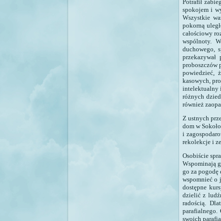
Potrafił zabi
spokojem i wy
Wszystkie wa
pokorną uległ
całościowy ro
wspólnoty. W
duchowego, sp
przekazywał 
proboszczów p
powiedzieć, 
kasowych, pro
intelektualny 
różnych dziedz
również zaopa
Z ustnych prze
dom w Sokołow
i zagospodaro
rekolekcje i z
Osobiście spr
Wspominają go 
go za pogodę 
wspomnieć o j
dostępne kurs
dzielić z lud
radością. Dl
parafialnego.
swoich parafi