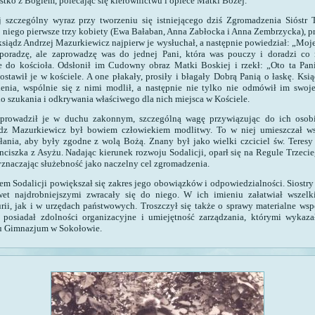
tko z Bogiem, polecając się kierownictwu i opiece Matki Bożej.
 szczególny wyraz przy tworzeniu się istniejącego dziś Zgromadzenia Sióstr 
do niego pierwsze trzy kobiety (Ewa Bałaban, Anna Zabłocka i Anna Zembrzycka), p
siądz Andrzej Mazurkiewicz najpierw je wysłuchał, a następnie powiedział: „Moje
poradzę, ale zaprowadzę was do jednej Pani, która was pouczy i doradzi co m
e do kościoła. Odsłonił im Cudowny obraz Matki Boskiej i rzekł: „Oto ta Pani
ostawił je w kościele. A one płakały, prosiły i błagały Dobrą Panią o łaskę. Ksi
ienia, wspólnie się z nimi modlił, a następnie nie tylko nie odmówił im swoj
do szukania i odkrywania właściwego dla nich miejsca w Kościele.
prowadził je w duchu zakonnym, szczególną wagę przywiązując do ich osobi
dz Mazurkiewicz był bowiem człowiekiem modlitwy.
To w niej umieszczał ws
ałania, aby były zgodne z wolą Bożą. Znany był jako wielki czciciel św. Teresy
anciszka z Asyżu. Nadając kierunek rozwoju Sodalicji, oparł się na Regule Trzec
yznaczając służebność jako naczelny cel zgromadzenia.
em Sodalicji powiększał się zakres jego obowiązków i odpowiedzialności. Siostry
wet najdrobniejszymi zwracały się do niego. W ich imieniu załatwiał wszelki
ii, jak i w urzędach państwowych. Troszczył się także o sprawy materialne wsp
 posiadał zdolności organizacyjne i umiejętność zarządzania, którymi wykaza
u Gimnazjum w Sokołowie.