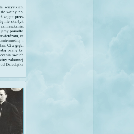
a wszystkich.
asie wojny np.
ż zajęte przez
ę nie skarżył.
 zamieszkania,
ujemy ponadto
stwierdzam, że
umiennością i
żam Ci z głębi
taką ocenę ks.
ecenia swoich
dziny zakonnej
 od Dzieciątka