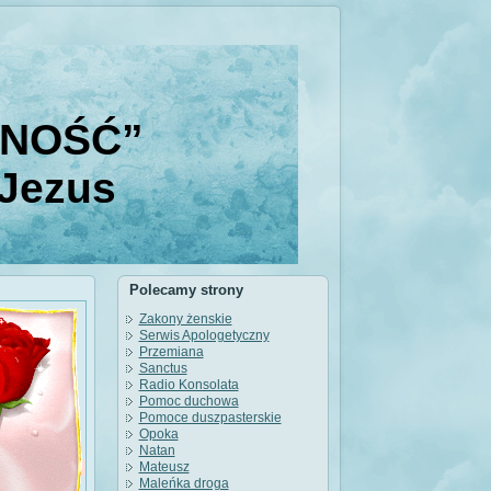
DNOŚĆ”
 Jezus
Polecamy strony
Zakony żenskie
Serwis Apologetyczny
Przemiana
Sanctus
Radio Konsolata
Pomoc duchowa
Pomoce duszpasterskie
Opoka
Natan
Mateusz
Maleńka droga