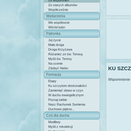
Ze wspomnień
Ze starych albumów
Współcześnie
Wydarzenia
We wspólnocie
Wśród ludzi
Patronka
Jej życie
Mała droga
Droga Krzyżowa
Różaniec ze św. Teresą
Myśli św. Teresy
Na scenie
KU SZC
Zdobyć Niebo
Formacja
Wspomnienie 
Etapy
Ku szczytom doskonałości
Zamieniać słowo w czyn
W duchu ewangelicznym
Poznaj siebie
Nasz Rachunek Sumienia
Duchowe piękno...
Coś dla ducha
Modlitwy
Myśli z rekolekcji