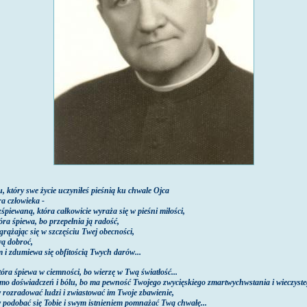
u, który swe życie uczyniłeś pieśnią ku chwale Ojca
ra człowieka -
śpiewaną, która całkowicie wyraża się w pieśni miłości,
óra śpiewa, bo przepełnia ją radość,
grążając się w szczęściu Twej obecności,
wą dobroć,
m i zdumiewa się obfitością Twych darów...
tóra śpiewa w ciemności, bo wierzę w Twą światłość...
imo doświadczeń i bólu,
bo ma pewność Twojego zwycięskiego zmartwychwstania i wieczyste
y rozradować ludzi i zwiastować im Twoje zbawienie,
y podobać się Tobie i swym istnieniem pomnażać Twą chwałę...