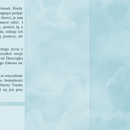
Teresek: Kiedy
ragnące podjąć
 dzieci, ja sam
acie robić. I
, proście Ją o
ądz, widząc ich
ej pomocy, ale
stego życia z
zystkie swoje
 od Dzieciątka
iego Zakonu św.
 ze wszystkimi
e formalności
ólnoty. Trzeba
ł się już przy