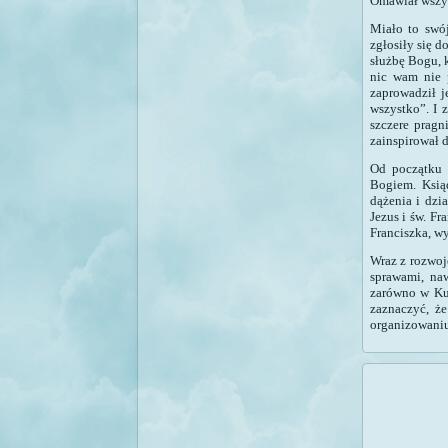
Omawiał wszys
Miało to swój
zgłosiły się 
służbę Bogu, k
nic wam nie 
zaprowadził j
wszystko”. I z
szczere pragn
zainspirował 
Od początku 
Bogiem. Ksią
dążenia i dzi
Jezus i św. Fr
Franciszka, w
Wraz z rozwoj
sprawami, na
zarówno w Kur
zaznaczyć, że
organizowani