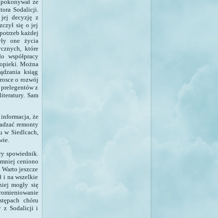
i pokonywał ze
ora Sodalicji.
jej decyzję z
czył się o jej
potrzeb każdej
yły one życia
ycznych, które
do współpracy
 opieki. Można
ądzania ksiąg
rosce o rozwój
a prelegentów z
literatury. Sam
 informacja, że
wadzać remonty
u w Siedlcach,
wie.
ry spowiednik.
iemniej ceniono
 Warto jeszcze
 i na wszelkie
niej mogły się
promieniowanie
stępach chóru
 z Sodalicji i