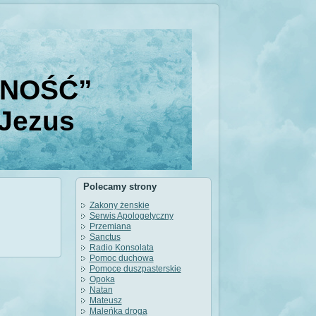
DNOŚĆ”
 Jezus
Polecamy strony
Zakony żenskie
Serwis Apologetyczny
Przemiana
Sanctus
Radio Konsolata
Pomoc duchowa
Pomoce duszpasterskie
Opoka
Natan
Mateusz
Maleńka droga