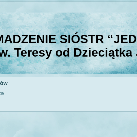
ADZENIE SIÓSTR “JE
w. Teresy od Dzieciątka
ków
cja