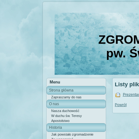
ZGROM
pw. Ś
Menu
Listy pli
Strona główna
Prezenta
Zapraszamy do nas
O nas
Powrót
Nasza duchowość
W duchu św. Teresy
Apostolstwo
Historia
Jak powstało zgromadzenie