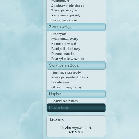
Konferencje
Z notatek małej duszy
Warto przeczytać
Rady nie od parady
Pisane wierszem
Z życia wzięte
Przeżycia
Świadectwa wiary
Historie powołań
Pamiętnik duchowy
Dawne historie
Zdarzyło się w szkole...
Świat pełen Boga
Tajemnice przyrody
Przez przyrodę do Boga
Dla ateistów
Głosić chwałę Bożą
Napisz
Podziel się z nami
Prezentacje
Licznik
Liczba wyświetleń:
4915280