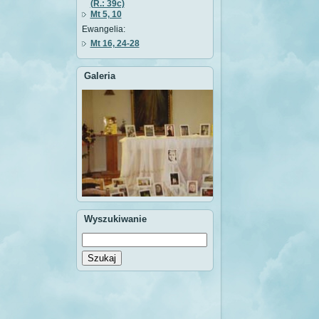
(R.: 39c)
Mt 5, 10
Ewangelia:
Mt 16, 24-28
Galeria
Wyszukiwanie
Szukaj