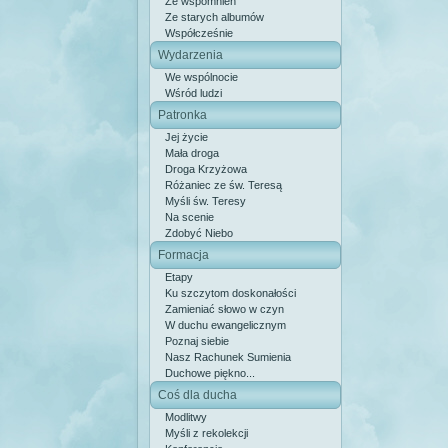
Ze wspomnień
Ze starych albumów
Współcześnie
Wydarzenia
We wspólnocie
Wśród ludzi
Patronka
Jej życie
Mała droga
Droga Krzyżowa
Różaniec ze św. Teresą
Myśli św. Teresy
Na scenie
Zdobyć Niebo
Formacja
Etapy
Ku szczytom doskonałości
Zamieniać słowo w czyn
W duchu ewangelicznym
Poznaj siebie
Nasz Rachunek Sumienia
Duchowe piękno...
Coś dla ducha
Modlitwy
Myśli z rekolekcji