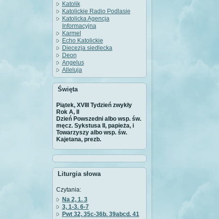
Katolik
Katolickie Radio Podlasie
Katolicka Agencja
Informacyjna
Karmel
Echo Katolickie
Diecezja siedlecka
Deon
Angelus
Alleluja
Święta
Piątek, XVIII Tydzień zwykły
Rok A, II
Dzień Powszedni albo wsp. św.
męcz. Sykstusa II, papieża, i
Towarzyszy albo wsp. św.
Kajetana, prezb.
Liturgia słowa
Czytania:
Na 2, 1. 3
3, 1-3. 6-7
Pwt 32, 35c-36b. 39abcd. 41