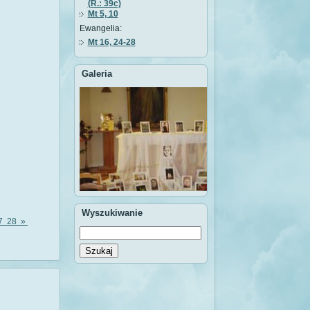
(R.: 39c)
Mt 5, 10
Ewangelia:
Mt 16, 24-28
Galeria
Wyszukiwanie
7
28
»
Szukaj