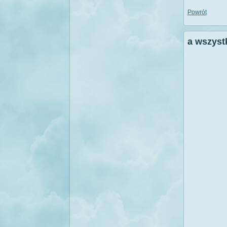
Powrót
a wszyst