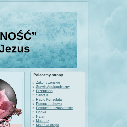
DNOŚĆ”
 Jezus
Polecamy strony
Zakony żenskie
Serwis Apologetyczny
Przemiana
Sanctus
Radio Konsolata
Pomoc duchowa
Pomoce duszpasterskie
Opoka
Natan
Mateusz
Maleńka droga