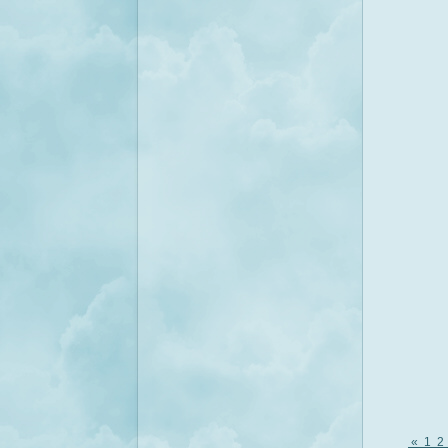
«
1
2