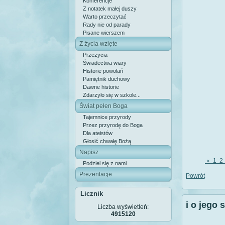
Konferencje
Z notatek małej duszy
Warto przeczytać
Rady nie od parady
Pisane wierszem
Z życia wzięte
Przeżycia
Świadectwa wiary
Historie powołań
Pamiętnik duchowy
Dawne historie
Zdarzyło się w szkole...
Świat pełen Boga
Tajemnice przyrody
Przez przyrodę do Boga
Dla ateistów
Głosić chwałę Bożą
Napisz
«
1
2
Podziel się z nami
Prezentacje
Powrót
Licznik
i o jego 
Liczba wyświetleń:
4915120