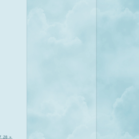
7
28
»