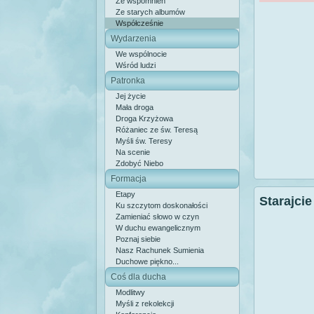
Ze wspomnień
Ze starych albumów
Współcześnie
Wydarzenia
We wspólnocie
Wśród ludzi
Patronka
Jej życie
Mała droga
Droga Krzyżowa
Różaniec ze św. Teresą
Myśli św. Teresy
Na scenie
Zdobyć Niebo
Formacja
Etapy
Starajcie
Ku szczytom doskonałości
Zamieniać słowo w czyn
W duchu ewangelicznym
Poznaj siebie
Nasz Rachunek Sumienia
Duchowe piękno...
Coś dla ducha
Modlitwy
Myśli z rekolekcji