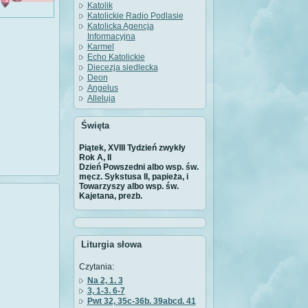
Katolik
Katolickie Radio Podlasie
Katolicka Agencja
Informacyjna
Karmel
Echo Katolickie
Diecezja siedlecka
Deon
Angelus
Alleluja
Święta
Piątek, XVIII Tydzień zwykły
Rok A, II
Dzień Powszedni albo wsp. św.
męcz. Sykstusa II, papieża, i
Towarzyszy albo wsp. św.
Kajetana, prezb.
Liturgia słowa
Czytania:
Na 2, 1. 3
3, 1-3. 6-7
Pwt 32, 35c-36b. 39abcd. 41