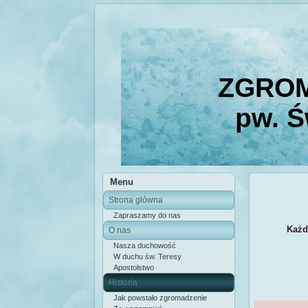
ZGROM
pw. Ś
Menu
Strona główna
Zapraszamy do nas
Każd
O nas
Nasza duchowość
W duchu św. Teresy
Apostolstwo
Historia
Jak powstało zgromadzenie