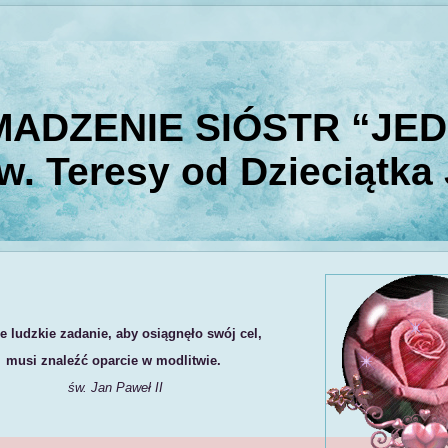
ADZENIE SIÓSTR “JE
w. Teresy od Dzieciątka
e ludzkie zadanie, aby osiągnęło swój cel,
musi znaleźć oparcie w modlitwie.
św. Jan Paweł II