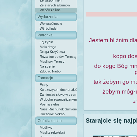
Ze wspomnień
Ze starych albumów
Współcześnie
Wydarzenia
We wspólnocie
Wśród ludzi
Patronka
Jestem bliźnim dla
Jej życie
Mała droga
Droga Krzyżowa
kogo dos
Różaniec ze św. Teresą
Myśli św. Teresy
do kogo Bóg mn
Na scenie
Zdobyć Niebo
Formacja
tak żebym go mó
Etapy
Ku szczytom doskonałości
żebym mógł 
Zamieniać słowo w czyn
W duchu ewangelicznym
J
Poznaj siebie
Nasz Rachunek Sumienia
Duchowe piękno...
Starajcie się naj
Coś dla ducha
Modlitwy
Myśli z rekolekcji