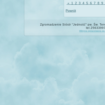
«
1
2
3
4
5
6
7
8
9
Powrót
Zgromadzenie Sióstr “Jedność” pw. Św. Tere
tel.2563399
Witryna opracowana za 