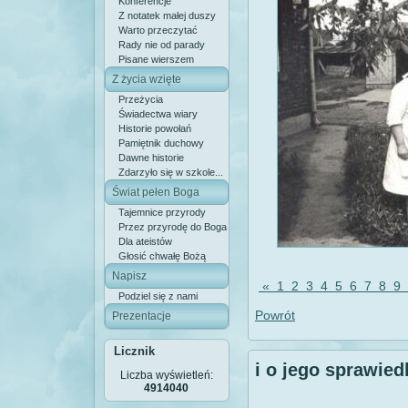
Konferencje
Z notatek małej duszy
Warto przeczytać
Rady nie od parady
Pisane wierszem
Z życia wzięte
Przeżycia
Świadectwa wiary
Historie powołań
Pamiętnik duchowy
Dawne historie
Zdarzyło się w szkole...
Świat pełen Boga
Tajemnice przyrody
Przez przyrodę do Boga
Dla ateistów
Głosić chwałę Bożą
Napisz
«
1
2
3
4
5
6
7
8
9
Podziel się z nami
Powrót
Prezentacje
Licznik
i o jego sprawied
Liczba wyświetleń:
4914040