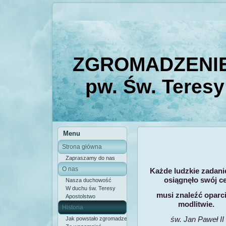
ZGROMADZENIE
pw. Św. Teresy
Menu
Strona główna
Zapraszamy do nas
O nas
Każde ludzkie zadani
osiągnęło swój ce
Nasza duchowość
W duchu św. Teresy
musi znaleźć oparc
Apostolstwo
modlitwie.
Historia
św. Jan Paweł II
Jak powstało zgromadzenie