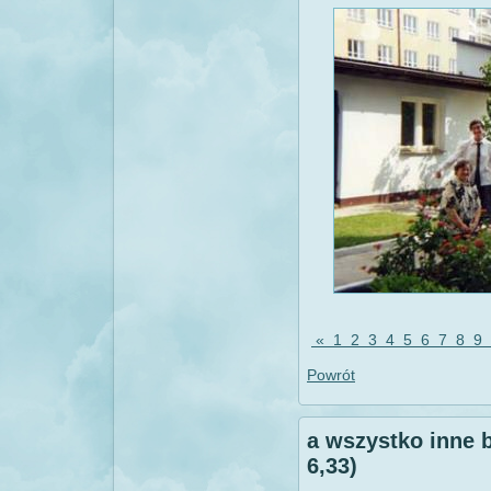
«
1
2
3
4
5
6
7
8
9
Powrót
a wszystko inne 
6,33)