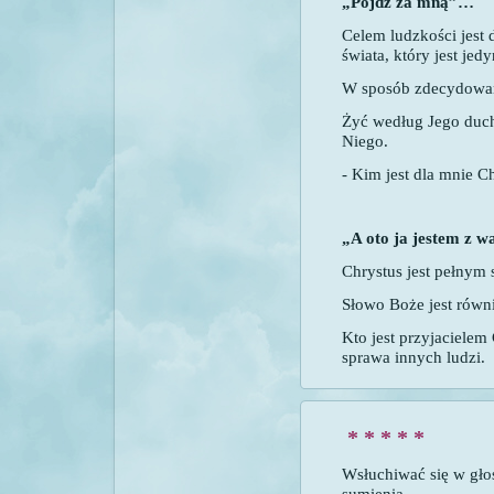
„Pójdź za mną”…
Celem ludzkości jest 
świata, który jest jed
W sposób zdecydowan
Żyć według Jego duch
Niego.
- Kim jest dla mnie C
„A oto ja jestem z 
Chrystus jest pełnym
Słowo Boże jest równi
Kto jest przyjacielem
sprawa innych ludzi.
* * * * *
Wsłuchiwać się w gło
sumienia.