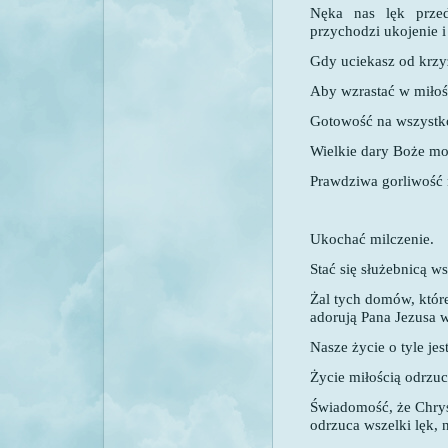
Nęka nas lęk przed
przychodzi ukojenie i
Gdy uciekasz od krzyż
Aby wzrastać w miłośc
Gotowość na wszystko
Wielkie dary Boże mo
Prawdziwa gorliwość n
Ukochać milczenie.
Stać się służebnicą ws
Żal tych domów, które
adorują Pana Jezusa 
Nasze życie o tyle jest
Życie miłością odrzuc
Świadomość, że Chrys
odrzuca wszelki lęk, 