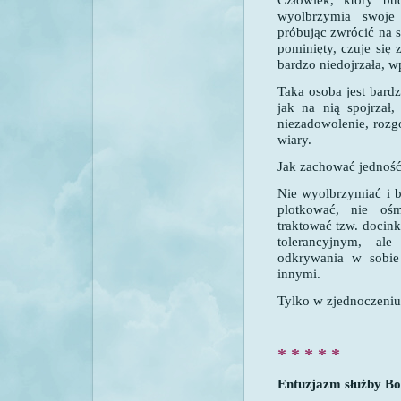
wyolbrzymia swoje 
próbując zwrócić na 
pominięty, czuje się
bardzo niedojrzała, w
Taka osoba jest bardz
jak na nią spojrzał,
niezadowolenie, rozg
wiary.
Jak zachować jednoś
Nie wyolbrzymiać i b
plotkować, nie oś
traktować tzw. docink
tolerancyjnym, al
odkrywania w sobie 
innymi.
Tylko w zjednoczeni
* * * * *
Entuzjazm służby Boż