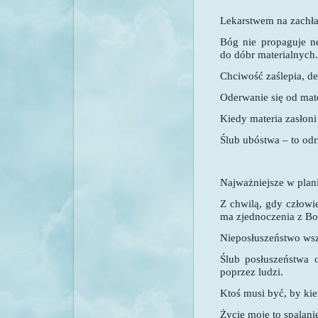
Lekarstwem na zachła
Bóg nie propaguje nę
do dóbr materialnych.
Chciwość zaślepia, de
Oderwanie się od mat
Kiedy materia zasłoni
Ślub ubóstwa – to odr
Najważniejsze w plan
Z chwilą, gdy człowie
ma zjednoczenia z Bo
Nieposłuszeństwo wsz
Ślub posłuszeństwa 
poprzez ludzi.
Ktoś musi być, by ki
Życie moje to spalanie