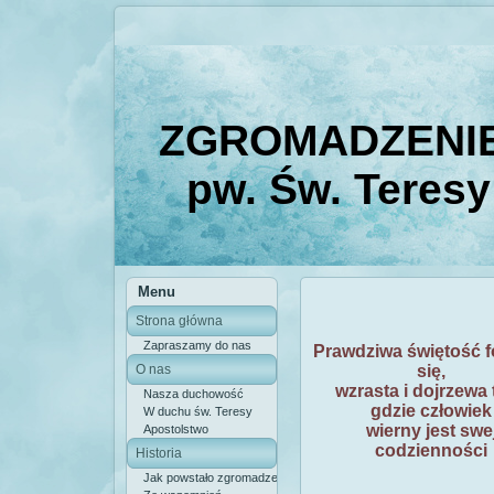
ZGROMADZENIE
pw. Św. Teresy
Menu
Strona główna
Zapraszamy do nas
Prawdziwa świętość
O nas
się
,
wzrasta i dojrzewa
Nasza duchowość
gdzie człowiek
W duchu św. Teresy
wierny jest swe
Apostolstwo
codzienności
Historia
Jak powstało zgromadzenie