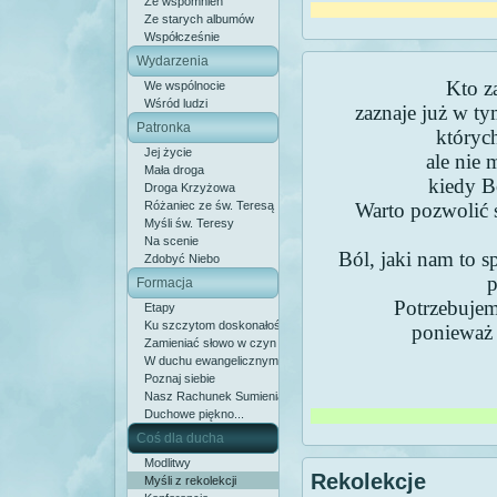
Ze wspomnień
Ze starych albumów
Współcześnie
Wydarzenia
Kto z
We wspólnocie
Wśród ludzi
zaznaje już w ty
Patronka
któryc
Jej życie
ale nie
Mała droga
kiedy B
Droga Krzyżowa
Różaniec ze św. Teresą
Warto pozwolić 
Myśli św. Teresy
Na scenie
Ból, jaki nam to s
Zdobyć Niebo
p
Formacja
Potrzebuje
Etapy
Ku szczytom doskonałości
ponieważ 
Zamieniać słowo w czyn
W duchu ewangelicznym
Poznaj siebie
Nasz Rachunek Sumienia
Duchowe piękno...
Coś dla ducha
Modlitwy
Rekolekcje
Myśli z rekolekcji