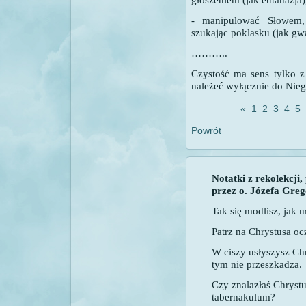
- manipulować Słowem,
szukając poklasku (jak gwa
………..
Czystość ma sens tylko z
należeć wyłącznie do Nieg
«
1
2
3
4
5
Powrót
Notatki z rekolekcji
przez o. Józefa Gre
Tak się modlisz, jak m
Patrz na Chrystusa o
W ciszy usłyszysz Ch
tym nie przeszkadza.
Czy znalazłaś Chryst
tabernakulum?