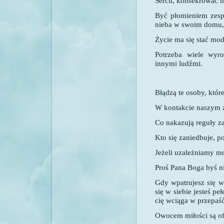
Sercu, konsekrować m
Być płomieniem zesp
nieba w swoim domu,
Życie ma się stać mod
Potrzeba wiele wyro
innymi ludźmi.
Błądzą te osoby, które
W kontakcie naszym z
Co nakazują reguły z
Kto się zaniedbuje, p
Jeżeli uzależniamy mo
Proś Pana Boga byś ni
Gdy wpatrujesz się w
się w siebie jesteś p
cię wciąga w przepaść
Owocem miłości są of