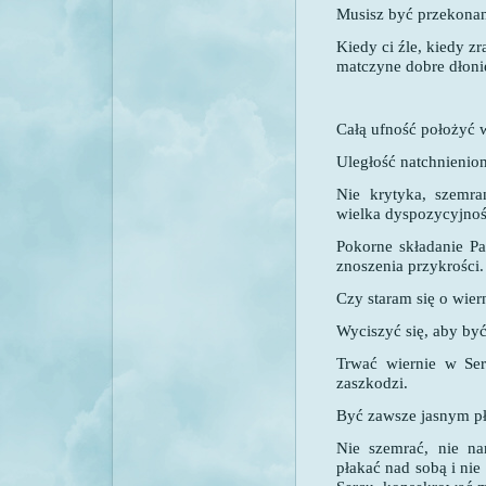
Musisz być przekonan
Kiedy ci źle, kiedy zr
matczyne dobre dłonie
Całą ufność położyć 
Uległość natchnieniom
Nie krytyka, szemra
wielka dyspozycyjnoś
Pokorne składanie P
znoszenia przykrości.
Czy staram się o wie
Wyciszyć się, aby być
Trwać wiernie w Ser
zaszkodzi.
Być zawsze jasnym p
Nie szemrać, nie na
płakać nad sobą i nie