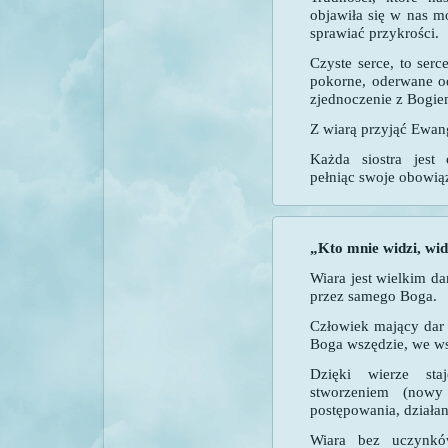
objawiła się w nas 
sprawiać przykrości.
Czyste serce, to serc
pokorne, oderwane o
zjednoczenie z Bogie
Z wiarą przyjąć Ewange
Każda siostra jest
pełniąc swoje obowiąz
„Kto mnie widzi, wi
Wiara jest wielkim d
przez samego Boga.
Człowiek mający dar 
Boga wszędzie, we w
Dzięki wierze st
stworzeniem (nowy
postępowania, działan
Wiara bez uczynkó