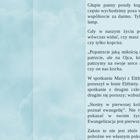
Głupie panny poszły kup
często wychodzimy poza w
wspólnocie za darmo. Ty
lamp.
Gdy w naszym życiu poja
wówczas widać, czy masz o
czy tylko kopcisz.
„Popatrzcie jaką miłością
patrzcie, ale na Ojca, 
patrzymy na swoje serce 
czy on nas kocha.
W spotkaniu Maryi z Elżbi
poruszył w łonie Elżbiety
spotkanie z drugim czł
drugim się poruszy; wzbudz
„Siostry w pierwszej kol
poznał ewangelię”. Nie t
pokazać w swoim życi
Ewangelizacja jest pierws
Zakon to nie jest zbiór 
pobożne we własnym poko