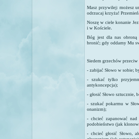
Masz przywilej: możesz um
odrzucaj krzyża! Przemień
Noszę w ciele konanie Jez
i w Kościele.
Bóg jest dla nas obroną
bronić; gdy oddamy Mu sw
Siedem grzechów przeciw
- zabijać Słowo w sobie; b
- szukać tylko przyjem
antykoncepcja);
- głosić Słowo sztucznie, b
- szukać pokarmu w Słowi
onanizm);
- chcieć zapanować nad
podobieństwo (jak klonow
- chcieć głosić Słowo, a
głoszeniem (jak eutanazja)