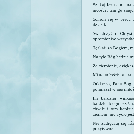
Szukaj Jezusa nie na 
nicości , tam go znajd
Schroń się w Sercu 
działał.
Świadczyć o Chrystu
opromieniać wszystko 
Tęsknij za Bogiem, m
Na tyle Bóg będzie mi
Za cierpienie, dziękcz
Miarą miłości: ofiara 
Oddać się Panu Bogu 
pomnażał w nas miłoś
Im bardziej wnikas
bardziej biegniesz śl
chwilę i tym bardzi
cieniem, me życie jest
Nie zadręczaj się ró
pozytywne.