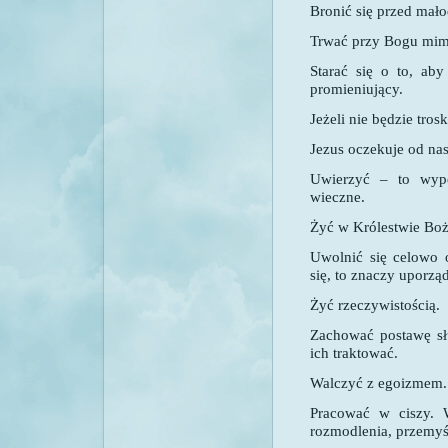
Bronić się przed mało
Trwać przy Bogu mimo
Starać się o to, ab
promieniujący.
Jeżeli nie będzie tro
Jezus oczekuje od na
Uwierzyć – to wype
wieczne.
Żyć w Królestwie Boż
Uwolnić się celowo o
się, to znaczy uporzą
Żyć rzeczywistością.
Zachować postawę sł
ich traktować.
Walczyć z egoizmem.
Pracować w ciszy. 
rozmodlenia, przemyś