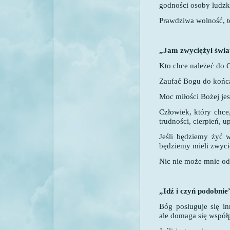
godności osoby ludzki
Prawdziwa wolność, t
„Jam zwyciężył świ
Kto chce należeć do C
Zaufać Bogu do końc
Moc miłości Bożej je
Człowiek, który chce,
trudności, cierpień, 
Jeśli będziemy żyć 
będziemy mieli zwyci
Nic nie może mnie od
„Idź i czyń podobni
Bóg posługuje się i
ale domaga się współp