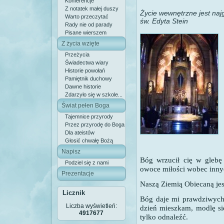
Konferencje
Z notatek małej duszy
Życie wewnętrzne jest naj
Warto przeczytać
św. Edyta Stein
Rady nie od parady
Pisane wierszem
Z życia wzięte
Przeżycia
Świadectwa wiary
Historie powołań
Pamiętnik duchowy
Dawne historie
Zdarzyło się w szkole...
Świat pełen Boga
Tajemnice przyrody
Przez przyrodę do Boga
Dla ateistów
Głosić chwałę Bożą
Napisz
Bóg wrzucił cię w glebę 
Podziel się z nami
owoce miłości wobec innyc
Prezentacje
Naszą Ziemią Obiecaną jest
Licznik
Bóg daje mi prawdziwych 
Liczba wyświetleń:
dzień mieszkam, modlę się
4917677
tylko odnaleźć.