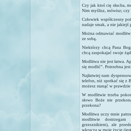
Czy jak ktoś cię słucha, 
Nim myślisz, mówisz; czy 
Człowiek współczesny potr
nadaje smak, a nie jakiejś
Można odmawiać modlitwy
ze sobą.
Niektórzy chcą Pana Boga
chcą zaspokajać swoje żąd
Modlitwa nie jest łatwa. A
się modlić”. Potrzebna je
Najłatwiej nam dyspensow
telefon, niż spotkać się z
możesz stanąć w prawdzie 
W modlitwie trzeba pokor
słowo Boże nie przekona
przekona?
Modlitwa uczy mnie patrze
modlitwie dostrzegam
grzesznikiem), ale prze
wkracza w moje życie (je