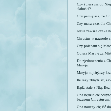
Czy śpieszysz do Nie
słabości?
Czy pamiętasz, że On 
Czy masz czas dla Ch
Jezus zawsze czeka na
Chrystus w nagrodę za
Czy polecam się Matc
Obierz Maryję za Mist
Do zjednoczenia z Ch
Maryją.
Maryja najcięższy krz
Ile razy zbłądzisz, z
Bądź stale z Nią. Bez
Ona będzie cię odryw
Jezusem Chrystusem.
Ona nauczy cię iść d