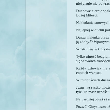
niej ciągle nie powrac
Duchowe ciernie spal
Bożej Miłości.
Nakładanie surowych 
Najlepiej w duchu po
Dusza maleńka przez 
ją zdobyć? Wpatrywać
Wpatruj się w Chrystus
Tylko ufność bezgrani
się w swoich słabości
Każdy człowiek ma w
cnotach wzrasta.
W trudnościach dusza 
Jezus wszystko może
tyle, ile masz ufności.
Najbardziej obraża i r
Pozwól Chrystusowi ż