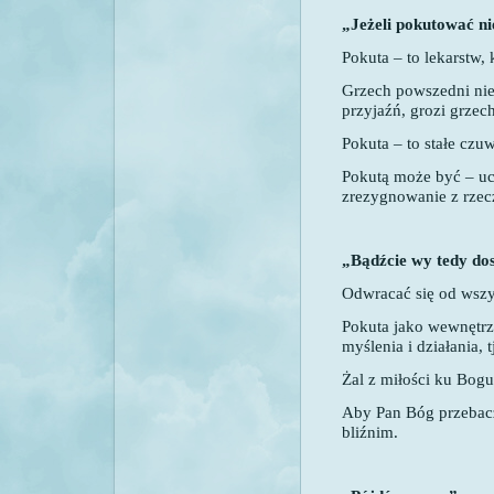
„Jeżeli pokutować ni
Pokuta – to lekarstw, 
Grzech powszedni nie 
przyjaźń, grozi grzech
Pokuta – to stałe czu
Pokutą może być – u
zrezygnowanie z rzec
„Bądźcie wy tedy do
Odwracać się od wszy
Pokuta jako wewnętr
myślenia i działania, 
Żal z miłości ku Bogu
Aby Pan Bóg przebac
bliźnim.