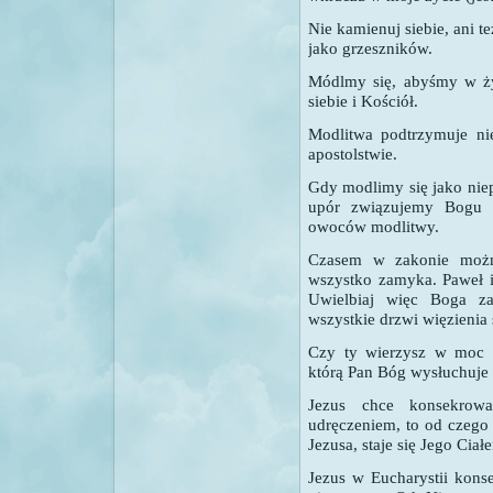
Nie kamienuj siebie, ani t
jako grzeszników.
Módlmy się, abyśmy w ży
siebie i Kościół.
Modlitwa podtrzymuje ni
apostolstwie.
Gdy modlimy się jako niep
upór związujemy Bogu 
owoców modlitwy.
Czasem w zakonie można
wszystko zamyka. Paweł i
Uwielbiaj więc Boga za
wszystkie drzwi więzienia 
Czy ty wierzysz w moc s
którą Pan Bóg wysłuchuje 
Jezus chce konsekrow
udręczeniem, to od czego 
Jezusa, staje się Jego Ciał
Jezus w Eucharystii konse