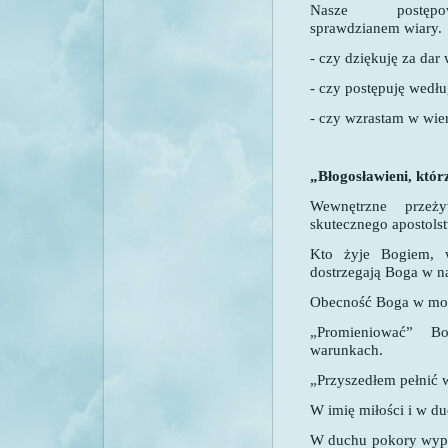
Nasze postępo
sprawdzianem wiary.
- czy dziękuję za dar
- czy postępuję wedł
- czy wzrastam w wier
„Błogosławieni, którz
Wewnętrzne przeż
skutecznego apostols
Kto żyje Bogiem, 
dostrzegają Boga w n
Obecność Boga w moi
„Promieniować” 
warunkach.
„Przyszedłem pełnić
W imię miłości i w d
W duchu pokory wypeł