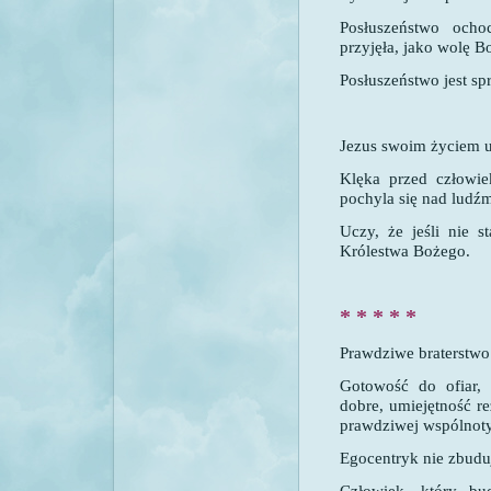
Posłuszeństwo ocho
przyjęła, jako wolę B
Posłuszeństwo jest s
Jezus swoim życiem u
Klęka przed człowi
pochyla się nad ludźm
Uczy, że jeśli nie s
Królestwa Bożego.
* * * * *
Prawdziwe braterstwo
Gotowość do ofiar, 
dobre, umiejętność re
prawdziwej wspólnoty
Egocentryk nie zbudu
Człowiek, który bu