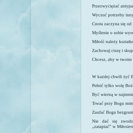
Przezwyciężać antypat
Wyczuć potrzeby inn
Cnota zaczyna się od 
Myślenie o sobie wys
Miłość należy kształt
Zachowaj ciszę i skup
Chcesz, aby w twoim 
W każdej chwili żyć 
Pełnić tylko wolę Boż
Być wierną w najmnie
Trwać przy Bogu mimo
Zaufać Bogu bezgrani
Nie dać się zwodz
„zatapiać” w Miłosie