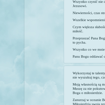
Wszystko czynić nie d
Jezusowi.
Niewierności, czas st
Wszelkie wspomnieni
Czym większa słabość
miłość.
Przepraszać Pana Boga
to pycha.
Wszystko co we mnie
Panu Bogu oddawać chw
Wykorzystaj te talenty
nie wyszukuj tego, cz
Moją własnością są m
Muszę za nie pokutow
Boga o miłosierdzie.
Zanurzaj w oceanie 
Miłosierdzia swoją pr