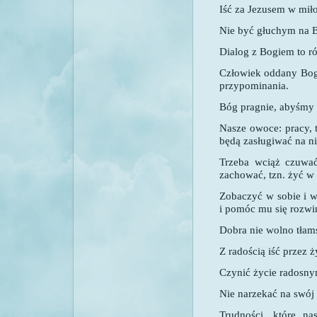
Iść za Jezusem w miło
Nie być głuchym na B
Dialog z Bogiem to r
Człowiek oddany Bogu
przypominania.
Bóg pragnie, abyśmy 
Nasze owoce: pracy, t
będą zasługiwać na ni
Trzeba wciąż czuwać 
zachować, tzn. żyć w
Zobaczyć w sobie i 
i pomóc mu się rozwi
Dobra nie wolno tłams
Z radością iść przez 
Czynić życie radosny
Nie narzekać na swój 
Trudności, które na