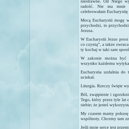
niestrawne. Od Niego wy
radość. Nie ma mnie 
celebrowałam Eucharystię
Mocą Eucharystii mogę w
przychodzi, to przychodzi
Jezusa.
W Eucharystii Jezus prosi
co czynią”, a także zwrac
ty kochaj w taki sam spos
W zakonie można być ta
wszystko każdemu wytyka
Eucharystia uzdalnia do 
uciekał.
Liturgia. Rzeczy święte w
Ból, zwątpienie i zgorzkn
Tego, który przez tyle lat 
siebie; że jesteś wykorzyst
My czasem mamy pokusę u
wspólnoty. Chcemy tam zna
Jeśli moje serce jest przem