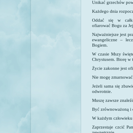
Unikać grzechów pow
Każdego dnia rozpoc
Oddać się w całko
ofiarować Bogu za Je
Najważniejsze jest p
ewangeliczne – lec
Bogiem.
W czasie Mszy świętej
Chrystusem. Biorę w t
Życie zakonne jest ofi
Nie mogę zmarnować 
Jeżeli sama się zbaw
odwrotnie.
Muszę zawsze znaleźć
Być zrównoważoną i
W każdym człowieku 
Zaprzestaje czcić Pa
zewnętrznie.