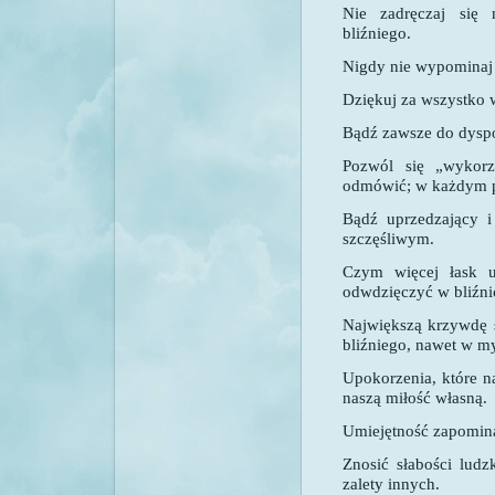
Nie zadręczaj się 
bliźniego.
Nigdy nie wypominaj 
Dziękuj za wszystko 
Bądź zawsze do dyspo
Pozwól się „wykor
odmówić; w każdym p
Bądź uprzedzający i
szczęśliwym.
Czym więcej łask u
odwdzięczyć w bliźni
Największą krzywdę s
bliźniego, nawet w my
Upokorzenia, które na
naszą miłość własną.
Umiejętność zapomina
Znosić słabości ludz
zalety innych.