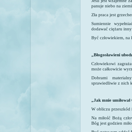
Jeśli jest wzajemne z
panuje niebo na ziemi
Zła praca jest grzech
Sumiennie wypełni
dodawać ciężaru inn
Być człowiekiem, na
„Błogosławieni ubo
Człowiekowi zagraża 
może całkowicie wyrz
Dobrami materialn
sprawiedliwie z nich 
„Jak mnie umiłował 
W obliczu przeszkód i
Na miłość Bożą czło
Bóg jest godzien miło
Być gotowym oddać Bo