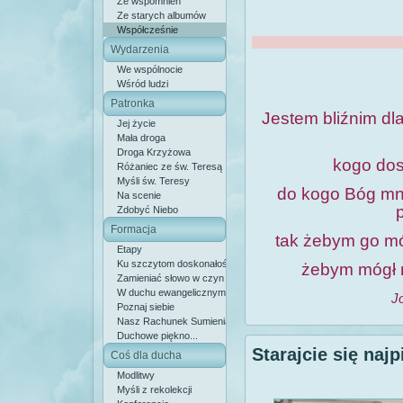
Ze wspomnień
Ze starych albumów
Współcześnie
Wydarzenia
We wspólnocie
Wśród ludzi
Patronka
Jestem bliźnim dla
Jej życie
Mała droga
Droga Krzyżowa
kogo dos
Różaniec ze św. Teresą
Myśli św. Teresy
do kogo Bóg mn
Na scenie
Zdobyć Niebo
Formacja
tak żebym go mó
Etapy
Ku szczytom doskonałości
żebym mógł 
Zamieniać słowo w czyn
W duchu ewangelicznym
J
Poznaj siebie
Nasz Rachunek Sumienia
Duchowe piękno...
Starajcie się naj
Coś dla ducha
Modlitwy
Myśli z rekolekcji