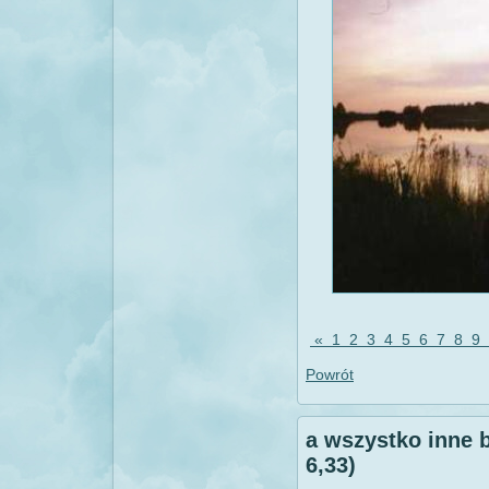
«
1
2
3
4
5
6
7
8
9
Powrót
a wszystko inne 
6,33)