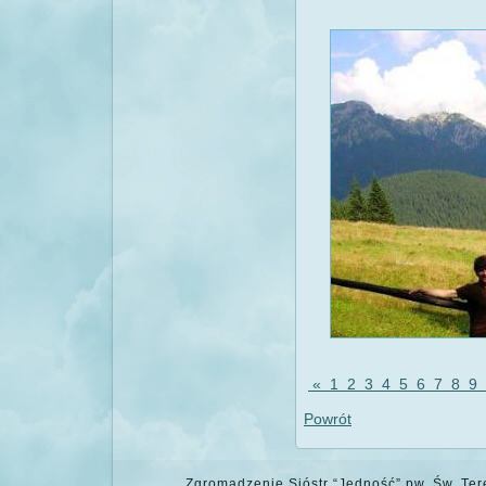
«
1
2
3
4
5
6
7
8
9
Powrót
Zgromadzenie Sióstr “Jedność” pw. Św. Tere