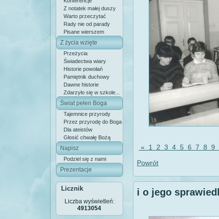
Konferencje
Z notatek małej duszy
Warto przeczytać
Rady nie od parady
Pisane wierszem
Z życia wzięte
Przeżycia
Świadectwa wiary
Historie powołań
Pamiętnik duchowy
Dawne historie
Zdarzyło się w szkole...
Świat pełen Boga
Tajemnice przyrody
Przez przyrodę do Boga
Dla ateistów
Głosić chwałę Bożą
«
1
2
3
4
5
6
7
8
9
Napisz
Podziel się z nami
Powrót
Prezentacje
Licznik
i o jego sprawied
Liczba wyświetleń:
4913054