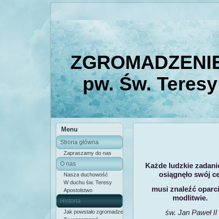
ZGROMADZENIE
pw. Św. Teresy
Menu
Strona główna
Zapraszamy do nas
O nas
Każde ludzkie zadani
osiągnęło swój ce
Nasza duchowość
W duchu św. Teresy
musi znaleźć oparc
Apostolstwo
modlitwie.
Historia
św. Jan Paweł II
Jak powstało zgromadzenie