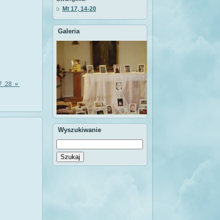
Mt 17, 14-20
Galeria
7
28
»
Wyszukiwanie
Szukaj