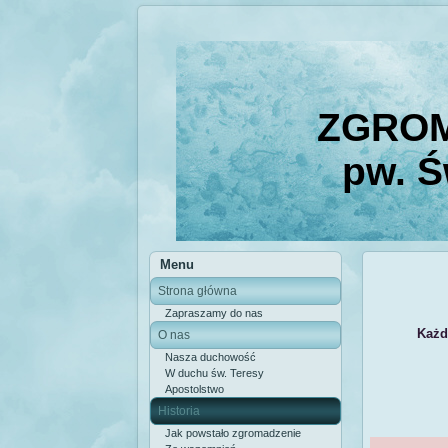
ZGROM
pw. Ś
Menu
Strona główna
Zapraszamy do nas
Każd
O nas
Nasza duchowość
W duchu św. Teresy
Apostolstwo
Historia
Jak powstało zgromadzenie