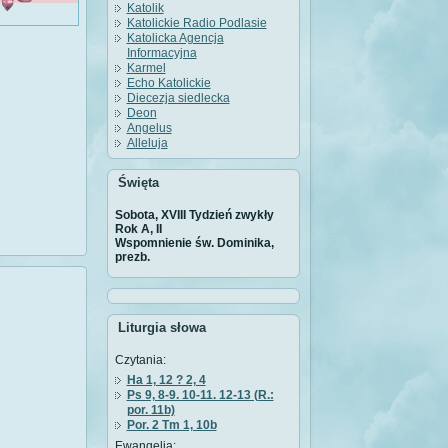
Katolik
Katolickie Radio Podlasie
Katolicka Agencja
Informacyjna
Karmel
Echo Katolickie
Diecezja siedlecka
Deon
Angelus
Alleluja
Święta
Sobota, XVIII Tydzień zwykły
Rok A, II
Wspomnienie św. Dominika,
prezb.
Liturgia słowa
Czytania:
Ha 1, 12 ? 2, 4
Ps 9, 8-9. 10-11. 12-13 (R.:
por. 11b)
Por. 2 Tm 1, 10b
Ewangelia: