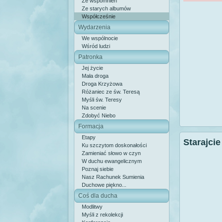
Ze wspomnień
Ze starych albumów
Współcześnie
Wydarzenia
We wspólnocie
Wśród ludzi
Patronka
Jej życie
Mała droga
Droga Krzyżowa
Różaniec ze św. Teresą
Myśli św. Teresy
Na scenie
Zdobyć Niebo
Formacja
Etapy
Starajcie
Ku szczytom doskonałości
Zamieniać słowo w czyn
W duchu ewangelicznym
Poznaj siebie
Nasz Rachunek Sumienia
Duchowe piękno...
Coś dla ducha
Modlitwy
Myśli z rekolekcji