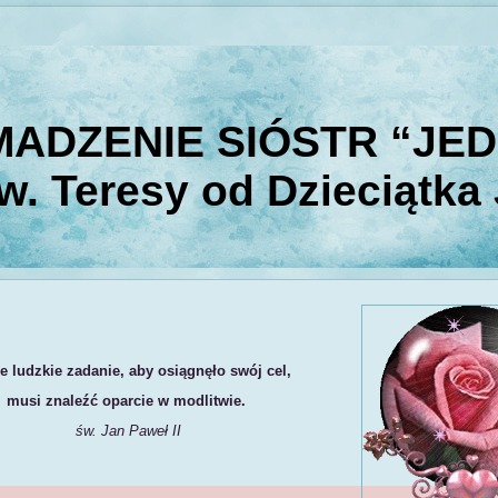
ADZENIE SIÓSTR “JE
w. Teresy od Dzieciątka
e ludzkie zadanie, aby osiągnęło swój cel,
musi znaleźć oparcie w modlitwie.
św. Jan Paweł II