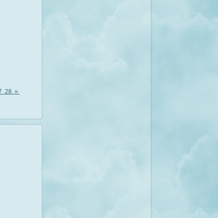
7
28
»