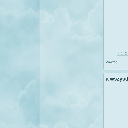
«
1
2
Powrót
a wszyst