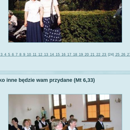
3
4
5
6
7
8
9
10
11
12
13
14
15
16
17
18
19
20
21
22
23
[24]
25
26
2
ko inne będzie wam przydane (Mt 6,33)