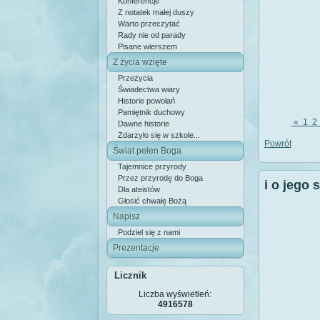
Konferencje
Z notatek małej duszy
Warto przeczytać
Rady nie od parady
Pisane wierszem
Z życia wzięte
Przeżycia
Świadectwa wiary
Historie powołań
Pamiętnik duchowy
«
1
2
Dawne historie
Zdarzyło się w szkole...
Powrót
Świat pełen Boga
Tajemnice przyrody
Przez przyrodę do Boga
i o jego 
Dla ateistów
Głosić chwałę Bożą
Napisz
Podziel się z nami
Prezentacje
Licznik
Liczba wyświetleń:
4916578