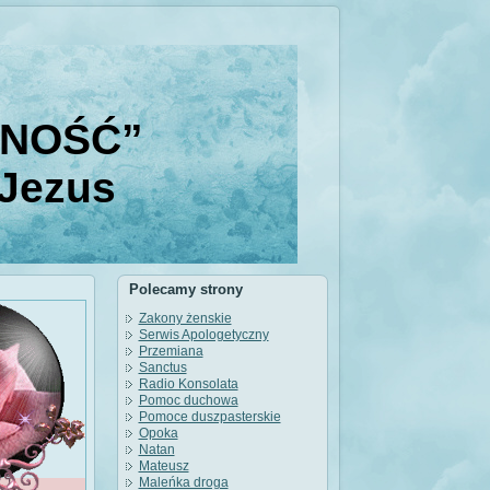
DNOŚĆ”
 Jezus
Polecamy strony
Zakony żenskie
Serwis Apologetyczny
Przemiana
Sanctus
Radio Konsolata
Pomoc duchowa
Pomoce duszpasterskie
Opoka
Natan
Mateusz
Maleńka droga